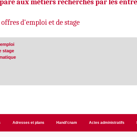
are aux métiers recherchés par les entre
 offres d'emploi et de stage
'emploi
e stage
rmatique
s
Adresses et plans
Handi'cnam
Actes administratifs