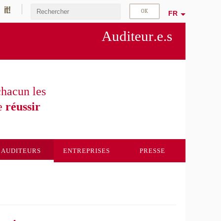
FR
Aud
ite
ur
.e.s
hacun les
e
réussir
AUDITEURS
ENTREPRISES
PRESSE