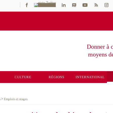
Donner à c
moyens
d
E
CULTURE
RÉGIONS
INTERNATIONAL
>
s
Emplois et stages