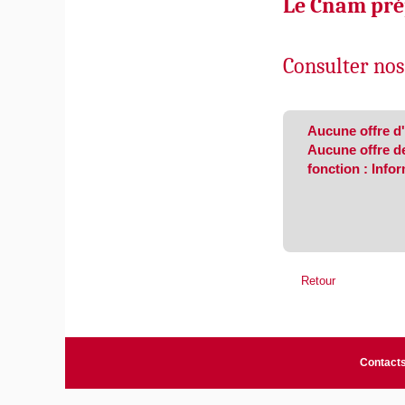
Le Cnam prép
Consulter nos
Aucune offre d
Aucune offre d
fonction : Info
Retour
Contact